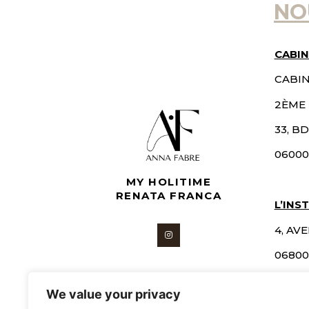
NO
CABIN
CABI
2ÈME
33, 
06000
MY HOLITIME
RENATA FRANCA
L’INS
4, AV
06800
We value your privacy
SUR R